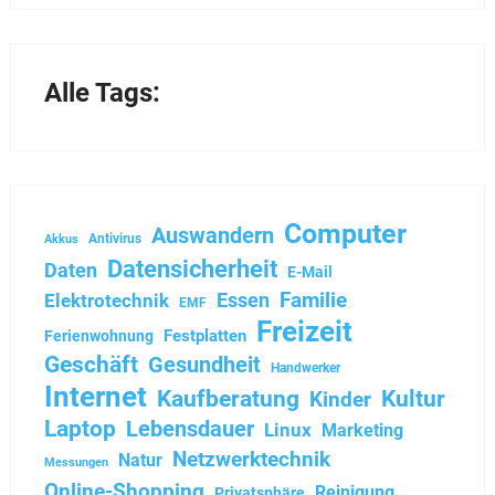
Alle Tags:
Computer
Auswandern
Antivirus
Akkus
Datensicherheit
Daten
E-Mail
Familie
Essen
Elektrotechnik
EMF
Freizeit
Festplatten
Ferienwohnung
Geschäft
Gesundheit
Handwerker
Internet
Kaufberatung
Kultur
Kinder
Laptop
Lebensdauer
Linux
Marketing
Netzwerktechnik
Natur
Messungen
Online-Shopping
Reinigung
Privatsphäre