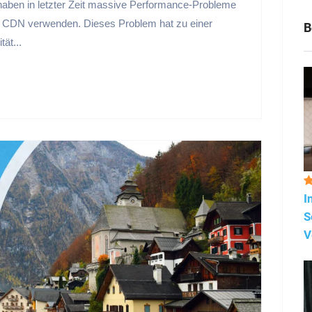
aben in letzter Zeit massive Performance-Probleme
re CDN verwenden. Dieses Problem hat zu einer
B
ät...
I
S
V