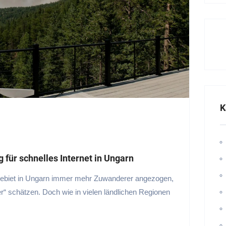
K
g für schnelles Internet in Ungarn
Gebiet in Ungarn immer mehr Zuwanderer angezogen,
r“ schätzen. Doch wie in vielen ländlichen Regionen