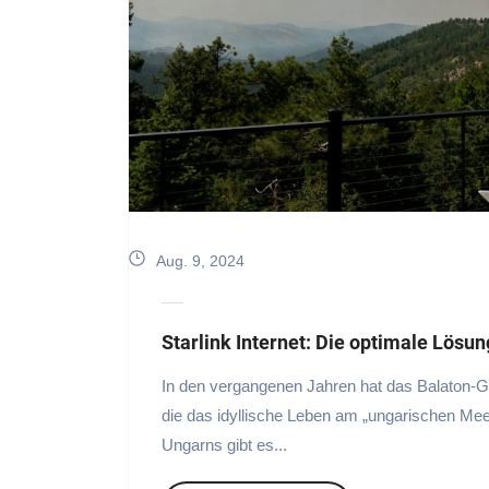
Aug. 9, 2024
Starlink Internet: Die optimale Lösun
In den vergangenen Jahren hat das Balaton-
die das idyllische Leben am „ungarischen Mee
Ungarns gibt es...