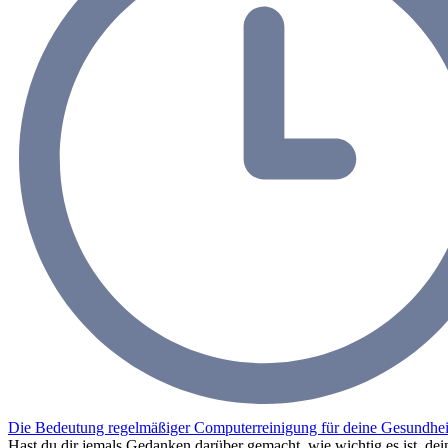
Die Bedeutung regelmäßiger Computerreinigung für deine Gesundhei
Hast du dir jemals Gedanken darüber gemacht, wie wichtig es ist, 