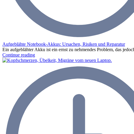
Aufgeblähte Notebook-Akkus: Ursachen, Risiken und Reparatur
Ein aufgeblähter Akku ist ein ernst zu nehmendes Problem, das jedoch 
Continue reading