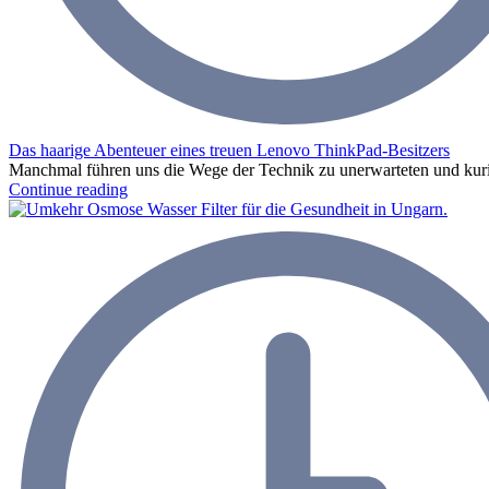
Das haarige Abenteuer eines treuen Lenovo ThinkPad-Besitzers
Manchmal führen uns die Wege der Technik zu unerwarteten und kuri
Continue reading