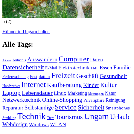
5
(2)
Hühner in Ungarn halten
Alle Tags:
Computer
Auswandern
Daten
Antivirus
Akkus
Datensicherheit
Familie
Essen
Elektrotechnik
E-Mail
EMF
Freizeit
Geschäft
Gesundheit
Festplatten
Ferienwohnung
Internet
Kaufberatung
Kultur
Kinder
Handwerker
Laptop
Lebensdauer
Linux
Marketing
Natur
Messungen
Netzwerktechnik
Online-Shopping
Reinigung
Privatsphäre
Service
Sicherheit
Selbständige
Reparatur
Smartphones
Technik
Ungarn
Tourismus
Urlaub
Strahlung
Tiere
Webdesign
WLAN
Windows