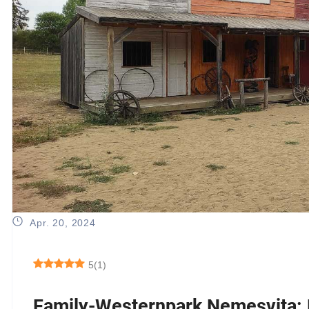
Apr. 20, 2024
5
(
1
)
Family-Westernpark Nemesvita: