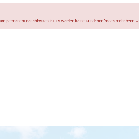
aton permanent geschlossen ist. Es werden keine Kundenanfragen mehr beantwo