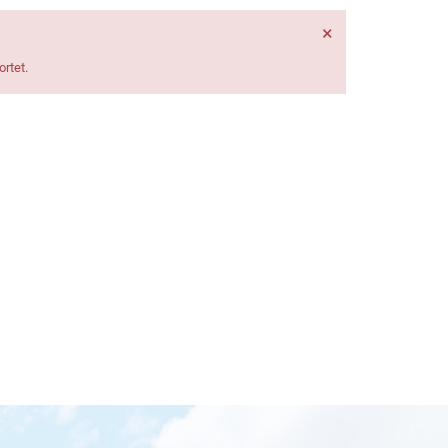
×
rtet.